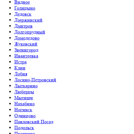
Видное
Голицыно
Дедовск
Дзержинский
Дмитров
Долгопрудный
Домодедово
Жуковский
Звенигород
Ивантеевка
Истра
Клин
Лобня
Лосино-Петровский
Лыткарино
Люберцы
Мытищи
Нахабино
Ногинск
Одинцово
Павловский Посад
Подольск
Протвино