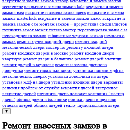
вскрытие и замена замков эльбор
вскрытие и замена замков
securemme
вскрытие и замена замков kale
вскрытие и замена
замков iseo
вскрытие и замена замка apecs
вскрытие и замена
замков masterlock
вскрытие и замена замков класс
вскрытие и
замена замков сам
монтаж замков – прерогатива специалистов
починить замок может только мастер
перекодировка замка cisa
перекодировка замков
габаритные чертежи замков
немного о
замках
ремонт ручек входной двери
ремонт входной
металлической двери
мастер по ремонту входной двери
ремонт входных дверей в москве
ремонт входной двери
квартиры
ремонт двери в балашихе
ремонт дверей мытищи
ремонт дверей в королеве
ремонт и замена дверного
доводчика
ремонт гаражных ворот
установка панели мдф на
металлических дверях
установка доводчика на дверь
установка мдф на двери
утепление входной двери
варианты
решения проблем от службы вскрытия дверей
экстренное
вскрытие дверей
починить дверь поможет компания "мастер
дверь"
обивка двери в балашихе
обивка двери в щелково
отделка дверей
обивка дверей
тепло- шумоизоляция двери
▼
Ремонт навесных замков в