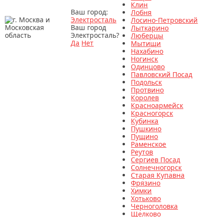
Клин
Ваш город:
Лобня
Электросталь
Лосино-Петровский
Ваш город
Лыткарино
Электросталь?
Люберцы
Да
Нет
Мытищи
Нахабино
Ногинск
Одинцово
Павловский Посад
Подольск
Протвино
Королев
Красноармейск
Красногорск
Кубинка
Пушкино
Пущино
Раменское
Реутов
Сергиев Посад
Солнечногорск
Старая Купавна
Фрязино
Химки
Хотьково
Черноголовка
Щелково