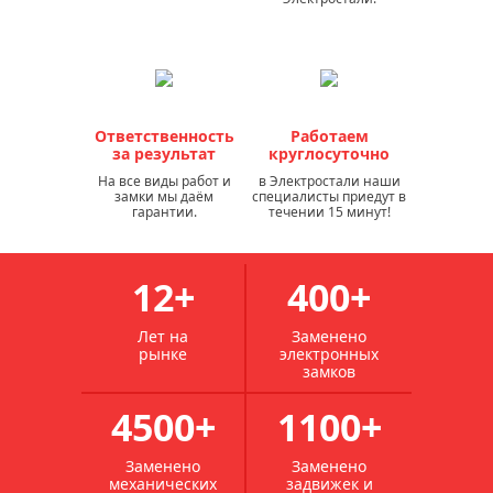
Ответственность
Работаем
за результат
круглосуточно
На все виды работ и
в Электростали наши
замки мы даём
специалисты приедут в
гарантии.
течении 15 минут!
12+
400+
Лет на
Заменено
рынке
электронных
замков
4500+
1100+
Заменено
Заменено
механических
задвижек и