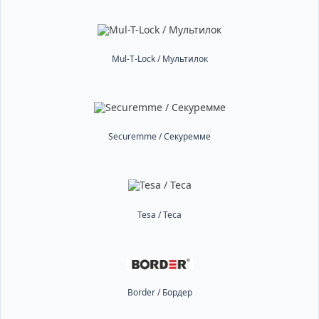
Mul-T-Lock / Мультилок
Securemme / Секуремме
Tesa / Теса
Border / Бордер