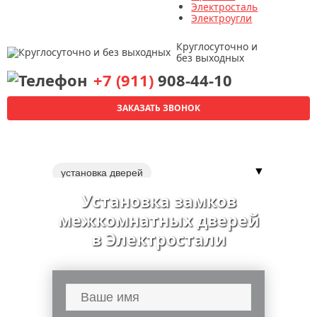
Электросталь
Электроугли
Круглосуточно и
без выходных
+7 (911)
908-44-10
ЗАКАЗАТЬ ЗВОНОК
▼
установка дверей
перекодировка замков
Установка замков
перекодировка замка
замки
межкомнатных дверей
обивка дверей
установка доводчиков
в Электростали