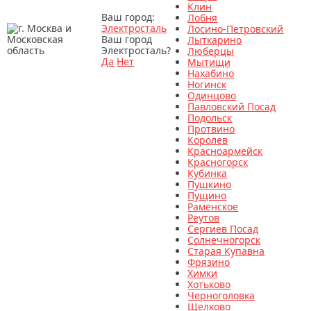
Клин
Ваш город:
Лобня
Электросталь
Лосино-Петровский
Ваш город
Лыткарино
Электросталь?
Люберцы
Да
Нет
Мытищи
Нахабино
Ногинск
Одинцово
Павловский Посад
Подольск
Протвино
Королев
Красноармейск
Красногорск
Кубинка
Пушкино
Пущино
Раменское
Реутов
Сергиев Посад
Солнечногорск
Старая Купавна
Фрязино
Химки
Хотьково
Черноголовка
Щелково