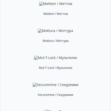
Mettem / Меттэм
Mottura / Моттура
Mul-T-Lock / Мультилок
Securemme / Секуремме