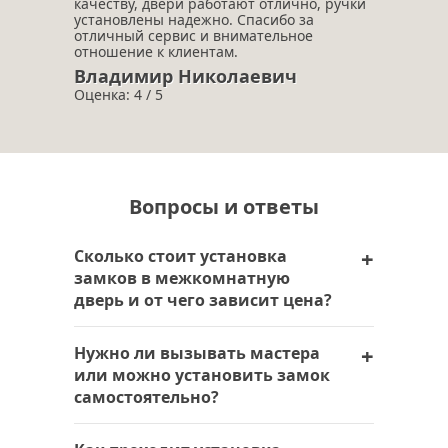
качеству, двери работают отлично, ручки
установлены надежно. Спасибо за
отличный сервис и внимательное
отношение к клиентам.
Владимир Николаевич
Оценка: 4 / 5
Вопросы и ответы
Сколько стоит установка
замков в межкомнатную
дверь и от чего зависит цена?
Цена на установку замков в
Нужно ли вызывать мастера
межкомнатную дверь зависит от типа
или можно установить замок
механизма, сложности работ и
самостоятельно?
необходимости врезки или замены
элементов фурнитуры. В Москве и
Самостоятельно установить замок в
Московской области мастера компании