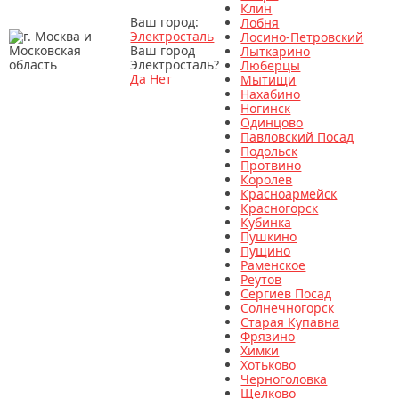
Клин
Ваш город:
Лобня
Электросталь
Лосино-Петровский
Ваш город
Лыткарино
Электросталь?
Люберцы
Да
Нет
Мытищи
Нахабино
Ногинск
Одинцово
Павловский Посад
Подольск
Протвино
Королев
Красноармейск
Красногорск
Кубинка
Пушкино
Пущино
Раменское
Реутов
Сергиев Посад
Солнечногорск
Старая Купавна
Фрязино
Химки
Хотьково
Черноголовка
Щелково