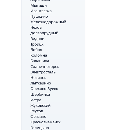
Мытищи
Ивантеевка
Пушкино
Железнодорожный
Чехов
Долгопрудный
Видное
Троицк
Лобня
Коломна
Балашиха
Солнечногорск
Электросталь
Ногинск
Лыткарино
Орехово-Зуево
Щербинка
Истра
Жуковский
Реутов
Фрязино
Краснознаменск
Голицыно