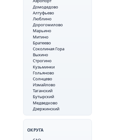
Аэропорт
Домодедово
Алтуфьево
Люблино
Дорогомилово
Марьино
Митино
Братеево
Соколиная Гора
Выхино
Строгино
Кузьминки
Гольяново
Солнцево
Измайлово
Таганский
Бутырский
Медведково
Дзержинский
ОКРУГА