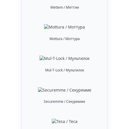
Mettem / Меттэм
Mottura / Моттура
Mul-T-Lock / Мультилок
Securemme / Секуремме