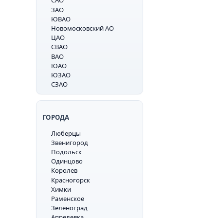
САО
ЗАО
ЮВАО
Новомосковский АО
ЦАО
СВАО
ВАО
ЮАО
ЮЗАО
СЗАО
ГОРОДА
Люберцы
Звенигород
Подольск
Одинцово
Королев
Красногорск
Химки
Раменское
Зеленоград
Апрелевка