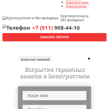
Электросталь
Электроугли
Круглосуточно и
без выходных
+7 (911)
908-44-10
ЗАКАЗАТЬ ЗВОНОК
▼
вскрытие гаражей
вскрытие металлических дверей
Вскрытие гаражных
вскрытие автомобилей
замков в Электростали
вскрытие квартир
вскрытие щеколды
замена замков в межкомнатной двери
установка замка
ремонт личинки замка
замена замка
перекодировка замков